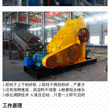
1.双转子上下粉碎机 2.双转子两段粉碎，产量大
3.没有筛网篦底，高湿料不堵塞 4.耐磨组合锤头
5.移位调隙技术 6.液压启动，只需一人即可启闭
工作原理