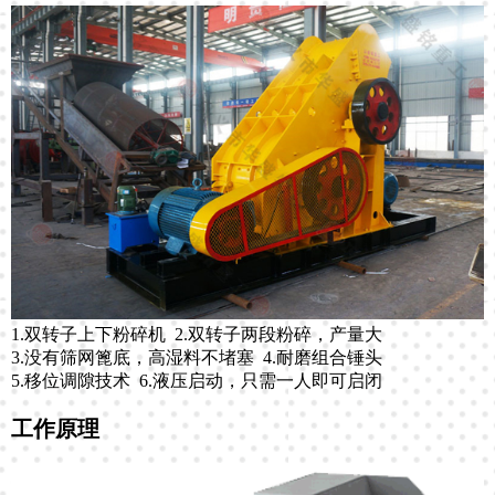
1.双转子上下粉碎机 2.双转子两段粉碎，产量大
3.没有筛网篦底，高湿料不堵塞 4.耐磨组合锤头
5.移位调隙技术 6.液压启动，只需一人即可启闭
工作原理