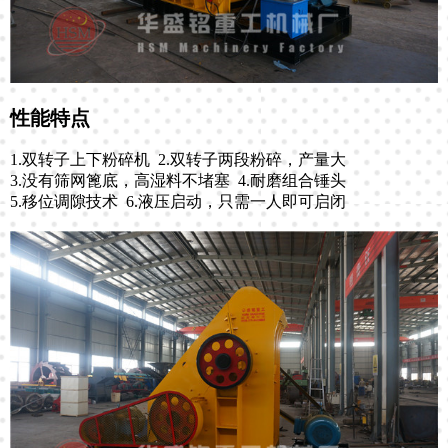
性能特点
1.双转子上下粉碎机 2.双转子两段粉碎，产量大
3.没有筛网篦底，高湿料不堵塞 4.耐磨组合锤头
5.移位调隙技术 6.液压启动，只需一人即可启闭