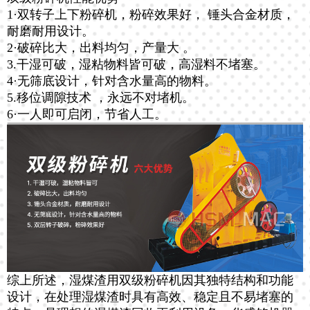
1·双转子上下粉碎机，粉碎效果好， 锤头合金材质，
耐磨耐用设计。
2·破碎比大，出料均匀，产量大 。
3.干湿可破，湿粘物料皆可破，高湿料不堵塞。
4·无筛底设计，针对含水量高的物料。
5.移位调隙技术 ，永远不对堵机。
6·一人即可启闭，节省人工。
综上所述，湿煤渣用双级粉碎机因其独特结构和功能
设计，在处理湿煤渣时具有高效、稳定且不易堵塞的