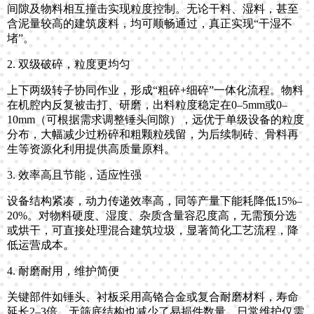
间隙及物料相互撞击实现粒度控制。无论干料、湿料，甚至
含泥量较高的建筑废料，均可顺畅通过，真正实现“干湿不
堵”。
2. 双级破碎，粒度更均匀
上下两级转子协同作业，形成“粗碎+细碎”一体化流程。物料
在机腔内反复被击打、研磨，出料粒度稳定在0–5mm或0–
10mm（可根据需求调整锤头间隙），远优于单级设备的粒度
分布，大幅减少过粉碎和粗颗粒残留，为后续制砖、骨料再
生等资源化利用提供高质量原料。
3. 效率高且节能，适应性强
设备结构紧凑，动力传递效率高，同等产量下能耗降低15%–
20%。对物料硬度、湿度、杂质含量容忍度高，无需预分选
或烘干，可直接处理混合建筑垃圾，显著简化工艺流程，降
低运营成本。
4. 耐磨耐用，维护简便
关键部件如锤头、衬板采用高铬合金或复合耐磨材料，寿命
延长2–3倍。无筛底结构也减少了易损件数量，日常维护仅需