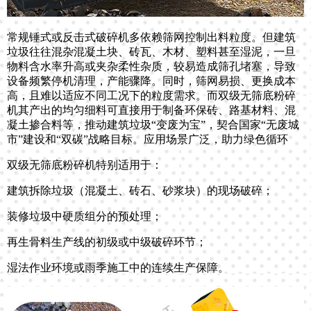
常规锤式或反击式破碎机多依赖筛网控制出料粒度。但建筑
垃圾往往混杂混凝土块、砖瓦、木材、塑料甚至湿泥，一旦
物料含水率升高或夹杂柔性杂质，较易造成筛孔堵塞，导致
设备频繁停机清理，产能骤降。同时，筛网易损、更换成本
高，且难以适应不同工况下的粒度需求。而双级无筛底粉碎
机其产出的均匀细料可直接用于制备环保砖、路基材料、混
凝土掺合料等，推动建筑垃圾“变废为宝”，契合国家“无废城
市”建设和“双碳”战略目标。应用场景广泛，助力绿色循环
双级无筛底粉碎机特别适用于：
建筑拆除垃圾（混凝土、砖石、砂浆块）的现场破碎；
装修垃圾中硬质组分的预处理；
再生骨料生产线的初级或中级破碎环节；
湿法作业环境或雨季施工中的连续生产保障。