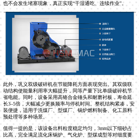
也不会发生堵塞现象，真正实现“干湿通吃、连续作业”。
此外，巩义双级破碎机在节能降耗方面表现突出。其双级联
动结构使能量利用率大幅提升，同等产量下比单级破碎机节
省电能。同时，设备采用高铬合金锤头和耐磨衬板，寿命延
长3–5倍，大幅减少更换频率与停机时间。整机结构紧凑，安
装便捷，适用于洗煤厂、型煤厂、锅炉燃料制备、化工原料
预处理等多种场景。
值得一提的是，该设备出料粒度稳定均匀，3mm以下细砂占
比高，完全满足流化床锅炉、气化炉、型煤成型等对细度要