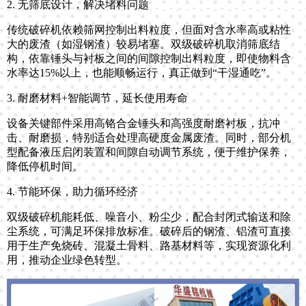
2. 无筛底设计，解决堵料问题
传统破碎机依赖筛网控制出料粒度，但面对含水率高或粘性
大的废渣（如湿钢渣）较易堵塞。双级破碎机取消筛底结
构，依靠锤头与衬板之间的间隙控制出料粒度，即使物料含
水率达15%以上，也能顺畅运行，真正做到“干湿通吃”。
3. 耐磨材料+智能调节，延长使用寿命
设备关键部件采用高铬合金锤头和高强度耐磨衬板，抗冲
击、耐磨损，特别适合处理高硬度金属废渣。同时，部分机
型配备液压启闭装置和间隙自动调节系统，便于维护保养，
降低停机时间。
4. 节能环保，助力循环经济
双级破碎机能耗低、噪音小、粉尘少，配合封闭式输送和除
尘系统，可满足环保排放标准。破碎后的钢渣、铝渣可直接
用于生产免烧砖、混凝土骨料、路基材料等，实现资源化利
用，推动企业绿色转型。