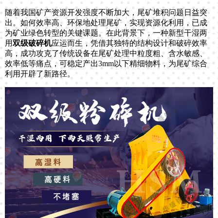
随着我国矿产资源开发强度不断加大，尾矿堆积问题日益突
出。如何效率高、环保地处理尾矿，实现资源化利用，已成
为矿业绿色转型的关键课题。
在此背景下，一种新型干湿两
用
双级破碎机
应运而生，凭借其独特的结构设计和破碎效率
高，成功攻克了传统设备在尾矿处理中粒度粗、含水敏感、
效率低等痛点，可稳定产出3mm以下精细物料，为尾矿综合
利用开辟了新路径。