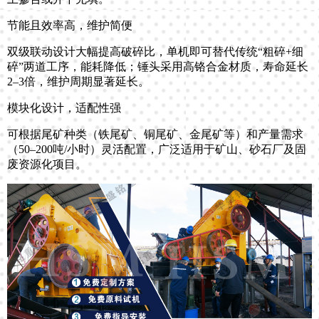
节能且效率高，维护简便
双级联动设计大幅提高破碎比，单机即可替代传统“粗碎+细
碎”两道工序，能耗降低；锤头采用高铬合金材质，寿命延长
2–3倍，维护周期显著延长。
模块化设计，适配性强
可根据尾矿种类（铁尾矿、铜尾矿、金尾矿等）和产量需求
（50–200吨/小时）灵活配置，广泛适用于矿山、砂石厂及固
废资源化项目。