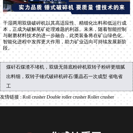
干湿两用双级破碎机以其高适应性、精细化出料和低运行成
本，正成为破解尾矿处理难题的利器。未来，随着智能控制
与耐磨材料技术的进一步融合，此类装备将在矿山绿色化、
智能化进程中发挥更大作用，助力矿业迈向可持续发展新阶
段。
煤矸石煤渣不堵机，双级无筛底粉碎机双转子粉碎更细腻
出料细，双转子锤式破碎机碎石/重晶石一次成型 省电省
工
友情链接
:
Roll crusher
Double roller crusher
Roller crusher