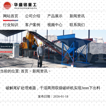
网站首页
公司介绍
产品展示
新闻资讯
行业知识
客户案例
视频中心
联系我们
当前的位置:
首页
>
新闻资讯
>
破解尾矿处理难题，干湿两用双级破碎机实现3mm下出料
发布日期：2026-01-18